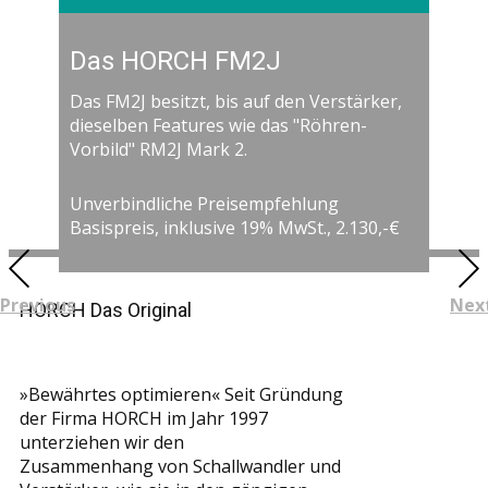
Übersteuerungsfestigkeit
Der Vocal-Mode (bei nicht gedrücktem
Wahlschalter) bietet eine spezielle
Das HORCH FM2J
Nierencharakteristik mit einem noch
ausgeprägteren Nahbesprechungseffek im
Das FM2J besitzt, bis auf den Verstärker,
Vergleich zur Nierencharakteristik im Linear-
dieselben Features wie das "Röhren-
Mode und verhilft damit Gesangsstimmen
Vorbild" RM2J Mark 2.
zum gewünschten "larger-than-life"-Sound.
Unverbindliche Preisempfehlung
Basispreis, inklusive 19% MwSt., 2.130,-€
Previous
Nex
HORCH Das Original
»Bewährtes optimieren« Seit Gründung
der Firma HORCH im Jahr 1997
unterziehen wir den
Zusammenhang von Schallwandler und