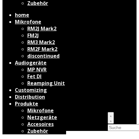
Zubehör
home
Mikrofone
RM2J Mark2
FM2J
RM3 Mark2
RM2F Mark2
discontinued
Audiogeräte
MP NVR
Fet DI
Reamping Unit
Customizing
Distribution
Produkte
Mikrofone
Netzgeräte
Accesoires
Zubehör