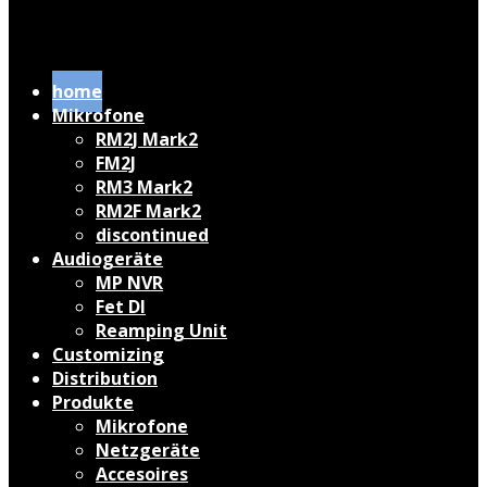
home
Mikrofone
RM2J Mark2
FM2J
RM3 Mark2
RM2F Mark2
discontinued
Audiogeräte
MP NVR
Fet DI
Reamping Unit
Customizing
Distribution
Produkte
Mikrofone
Netzgeräte
Accesoires