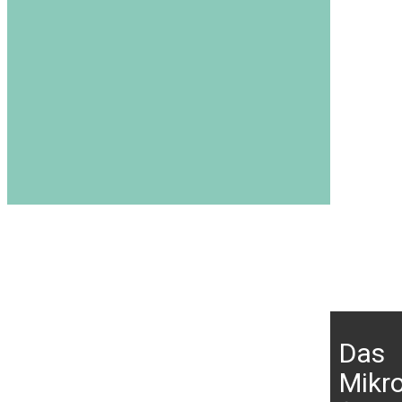
Das
Mikr