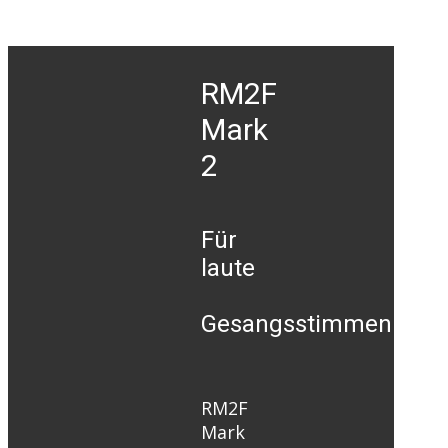
RM2F
Mark
2
Für
laute
Gesangsstimmen
RM2F
Mark