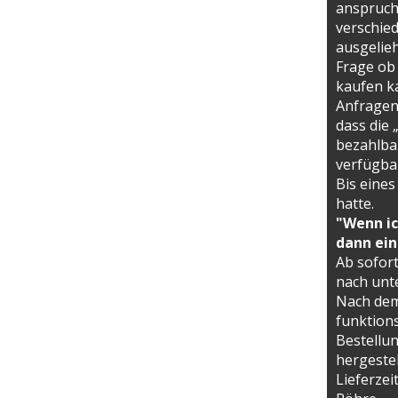
anspruch
verschie
ausgelieh
Frage ob
kaufen ka
Anfragen
dass die 
bezahlba
verfügbar
Bis eines
hatte.
"Wenn ic
dann ein
Ab sofor
nach unt
Nach dem
funktion
Bestellu
hergestel
Lieferzei