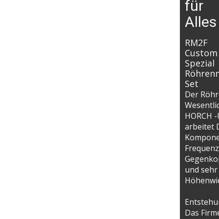
für
Alle
RM2F
Custom
Spezial
Röhren
Set
Der Röhr
Wesentli
HORCH -Ü
arbeitet 
Komponen
Frequenz
Gegenkop
und sehr
Höhenwi
Entstehu
Das Firm