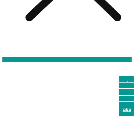
mic
audio
psu
acc.
c&a