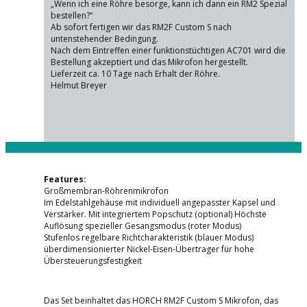
„Wenn ich eine Röhre besorge, kann ich dann ein RM2 Spezial
bestellen?“
Ab sofort fertigen wir das RM2F Custom S nach
untenstehender Bedingung.
Nach dem Eintreffen einer funktionstüchtigen AC701 wird die
Bestellung akzeptiert und das Mikrofon hergestellt.
Lieferzeit ca. 10 Tage nach Erhalt der Röhre.
Helmut Breyer
Features:
Großmembran-Röhrenmikrofon
Im Edelstahlgehäuse mit individuell angepasster Kapsel und
Verstärker. Mit integriertem Popschutz (optional) Höchste
Auflösung spezieller Gesangsmodus (roter Modus)
Stufenlos regelbare Richtcharakteristik (blauer Modus)
überdimensionierter Nickel-Eisen-Übertrager für hohe
Übersteuerungsfestigkeit
Das Set beinhaltet das HORCH RM2F Custom S Mikrofon, das