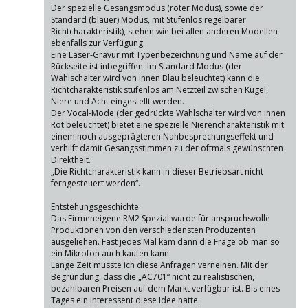
Der spezielle Gesangsmodus (roter Modus), sowie der
Standard (blauer) Modus, mit Stufenlos regelbarer
Richtcharakteristik), stehen wie bei allen anderen Modellen
ebenfalls zur Verfügung.
Eine Laser-Gravur mit Typenbezeichnung und Name auf der
Rückseite ist inbegriffen. Im Standard Modus (der
Wahlschalter wird von innen Blau beleuchtet) kann die
Richtcharakteristik stufenlos am Netzteil zwischen Kugel,
Niere und Acht eingestellt werden.
Der Vocal-Mode (der gedrückte Wahlschalter wird von innen
Rot beleuchtet) bietet eine spezielle Nierencharakteristik mit
einem noch ausgeprägteren Nahbesprechungseffekt und
verhilft damit Gesangsstimmen zu der oftmals gewünschten
Direktheit.
„Die Richtcharakteristik kann in dieser Betriebsart nicht
ferngesteuert werden“.
Entstehungsgeschichte
Das Firmeneigene RM2 Spezial wurde für anspruchsvolle
Produktionen von den verschiedensten Produzenten
ausgeliehen. Fast jedes Mal kam dann die Frage ob man so
ein Mikrofon auch kaufen kann.
Lange Zeit musste ich diese Anfragen verneinen. Mit der
Begründung, dass die „AC701“ nicht zu realistischen,
bezahlbaren Preisen auf dem Markt verfügbar ist. Bis eines
Tages ein Interessent diese Idee hatte.