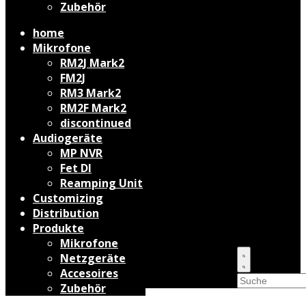
Zubehör
home
Mikrofone
RM2J Mark2
FM2J
RM3 Mark2
RM2F Mark2
discontinued
Audiogeräte
MP NVR
Fet DI
Reamping Unit
Customizing
Distribution
Produkte
Mikrofone
Netzgeräte
Accesoires
Zubehör