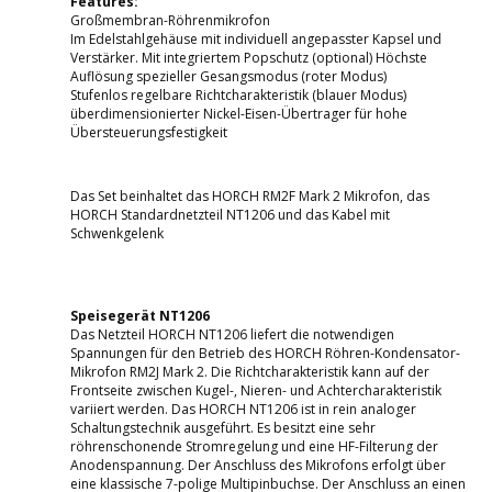
Features:
Großmembran-Röhrenmikrofon
Im Edelstahlgehäuse mit individuell angepasster Kapsel und
Verstärker. Mit integriertem Popschutz (optional) Höchste
Auflösung spezieller Gesangsmodus (roter Modus)
Stufenlos regelbare Richtcharakteristik (blauer Modus)
überdimensionierter Nickel-Eisen-Übertrager für hohe
Übersteuerungsfestigkeit
Das Set beinhaltet das HORCH RM2F Mark 2 Mikrofon, das
HORCH Standardnetzteil NT1206 und das Kabel mit
Schwenkgelenk
Speisegerät NT1206
Das Netzteil HORCH NT1206 liefert die notwendigen
Spannungen für den Betrieb des HORCH Röhren-Kondensator-
Mikrofon RM2J Mark 2. Die Richtcharakteristik kann auf der
Frontseite zwischen Kugel-, Nieren- und Achtercharakteristik
variiert werden. Das HORCH NT1206 ist in rein analoger
Schaltungstechnik ausgeführt. Es besitzt eine sehr
röhrenschonende Stromregelung und eine HF-Filterung der
Anodenspannung. Der Anschluss des Mikrofons erfolgt über
eine klassische 7-polige Multipinbuchse. Der Anschluss an einen