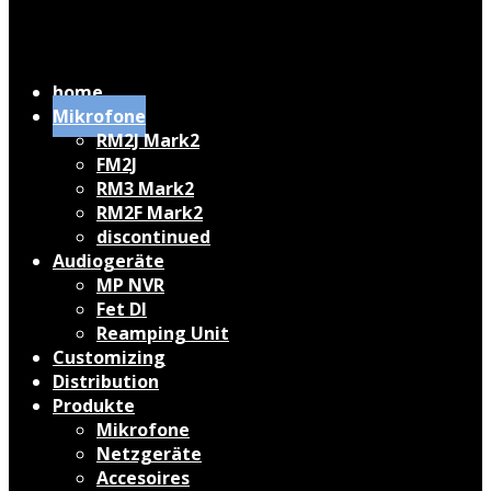
home
Mikrofone
RM2J Mark2
FM2J
RM3 Mark2
RM2F Mark2
discontinued
Audiogeräte
MP NVR
Fet DI
Reamping Unit
Customizing
Distribution
Produkte
Mikrofone
Netzgeräte
Accesoires